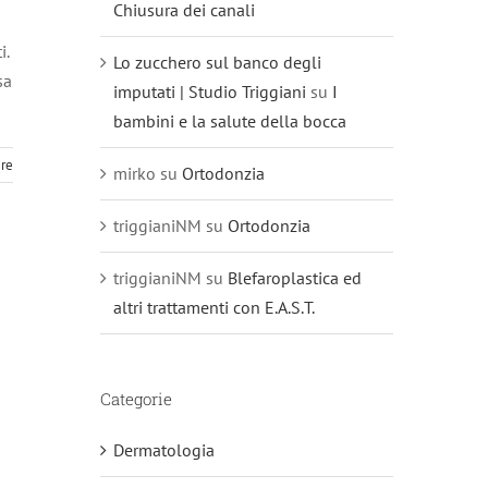
Chiusura dei canali
i.
Lo zucchero sul banco degli
sa
imputati | Studio Triggiani
su
I
bambini e la salute della bocca
ere
mirko
su
Ortodonzia
triggianiNM
su
Ortodonzia
triggianiNM
su
Blefaroplastica ed
altri trattamenti con E.A.S.T.
Categorie
Dermatologia