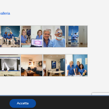
alleria
COOKIE POLICY
|
DISCLAIMER
|
PRIVACY POLICY
Accetta