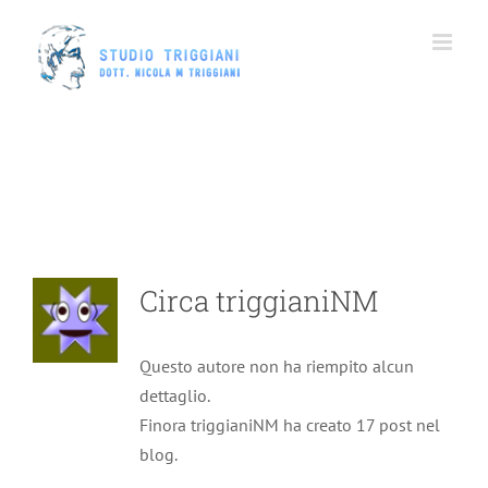
Salta
al
contenuto
Circa
triggianiNM
Lo zucchero sul banco degli imputati
Questo autore non ha riempito alcun
dettaglio.
Prevenzione
Finora triggianiNM ha creato 17 post nel
blog.